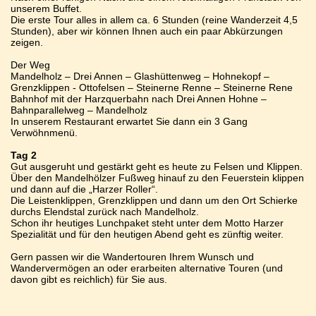
unserem Buffet.
Die erste Tour alles in allem ca. 6 Stunden (reine Wanderzeit 4,5
Stunden), aber wir können Ihnen auch ein paar Abkürzungen
zeigen.
Der Weg
Mandelholz – Drei Annen – Glashüttenweg – Hohnekopf –
Grenzklippen - Ottofelsen – Steinerne Renne – Steinerne Rene
Bahnhof mit der Harzquerbahn nach Drei Annen Hohne –
Bahnparallelweg – Mandelholz
In unserem Restaurant erwartet Sie dann ein 3 Gang
Verwöhnmenü.
Tag 2
Gut ausgeruht und gestärkt geht es heute zu Felsen und Klippen.
Über den Mandelhölzer Fußweg hinauf zu den Feuerstein klippen
und dann auf die „Harzer Roller“.
Die Leistenklippen, Grenzklippen und dann um den Ort Schierke
durchs Elendstal zurück nach Mandelholz.
Schon ihr heutiges Lunchpaket steht unter dem Motto Harzer
Spezialität und für den heutigen Abend geht es zünftig weiter.
Gern passen wir die Wandertouren Ihrem Wunsch und
Wandervermögen an oder erarbeiten alternative Touren (und
davon gibt es reichlich) für Sie aus.