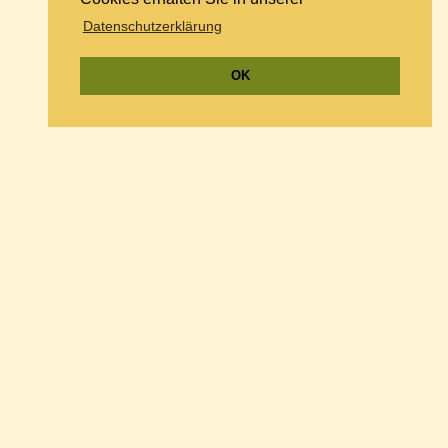
Datenschutzerklärung
OK
Mandelholz
Hotel - Restaurant
Mandelholz 1
D - 38875
Elend / OT Mandelholz
Tel.:
+49 39454 460
Fax: +49 39454 46155
E-Mail:
hotel@mandelholz.de
www.mandelholz.de